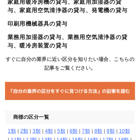
家庭用暖冷房機の貸与、家庭用加湿器の貸
与、家庭用空気清浄器の貸与、発電機の貸与
印刷用機械器具の貸与
業務用加湿器の貸与、業務用空気清浄器の貸
与、暖冷房装置の貸与
すぐに自分の業界に近い区分を知りたい場合、こちらの
記事をご覧ください。
商標の区分一覧
1類
|
2類
|
3類
|
4類
|
5類
|
6類
|
7類
|
8類
|
9類
|
10類
|
11類
|
12類
|
13類
|
14類
|
15類
|
16類
|
17類
|
18類
|