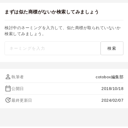
まずは似た商標がないか検索してみましょう
検討中のネーミングを入力して、似た商標が取られていないか
検索してみましょう。
person
執筆者
cotobox編集部
calendar_today
公開日
2018/10/18
update
最終更新日
2024/02/07