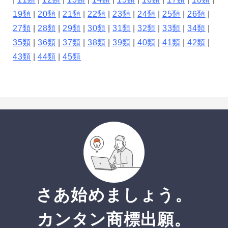
19類
|
20類
|
21類
|
22類
|
23類
|
24類
|
25類
|
26類
|
27類
|
28類
|
29類
|
30類
|
31類
|
32類
|
33類
|
34類
|
35類
|
36類
|
37類
|
38類
|
39類
|
40類
|
41類
|
42類
|
43類
|
44類
|
45類
さあ始めましょう。
カンタン商標出願。