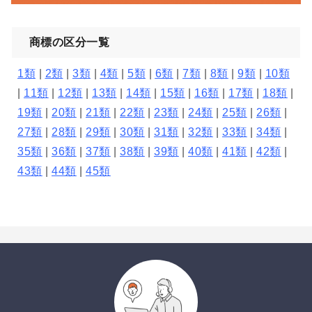
商標の区分一覧
1類
|
2類
|
3類
|
4類
|
5類
|
6類
|
7類
|
8類
|
9類
|
10類
|
11類
|
12類
|
13類
|
14類
|
15類
|
16類
|
17類
|
18類
|
19類
|
20類
|
21類
|
22類
|
23類
|
24類
|
25類
|
26類
|
27類
|
28類
|
29類
|
30類
|
31類
|
32類
|
33類
|
34類
|
35類
|
36類
|
37類
|
38類
|
39類
|
40類
|
41類
|
42類
|
43類
|
44類
|
45類