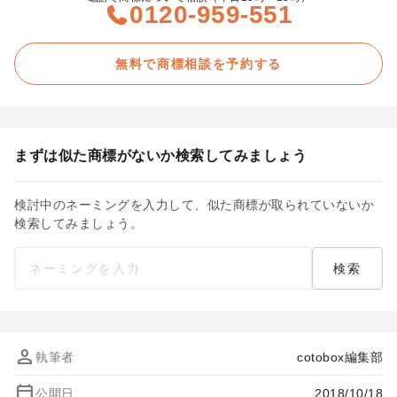
0120-959-551
無料で商標相談を予約する
まずは似た商標がないか検索してみましょう
検討中のネーミングを入力して、似た商標が取られていないか
検索してみましょう。
person
執筆者
cotobox編集部
calendar_today
公開日
2018/10/18