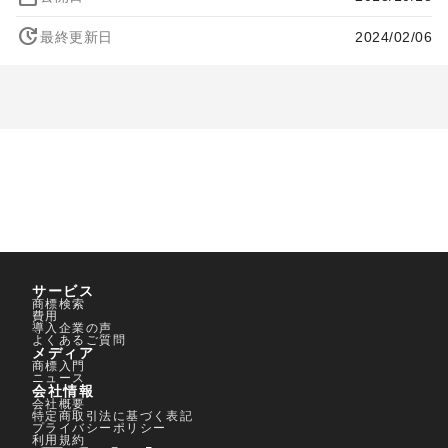
update
最終更新日
2024/02/06
サービス
0120-959-551
商標検索
費用
導入企業の声
無料で商標相談を予約する
よくあるご質問
メディア
商標入門
ニュース
会社情報
会社概要
特定商取引法に基づく表記
プライバシーポリシー
利用規約