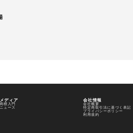
場
0120-959-551
無料の商
メディア
平日 10:00〜18:00
会社情報
商標入門
会社概要
ニュース
特定商取引法に基づく表記
プライバシーポリシー
利用規約