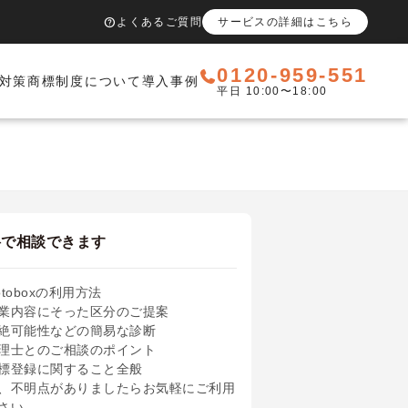
help
よくあるご質問
サービスの詳細はこちら
0120-959-551
対策
商標制度について
導入事例
平日 10:00〜18:00
料で相談できます
otoboxの利用方法
業内容にそった区分のご提案
絶可能性などの簡易な診断
理士とのご相談のポイント
標登録に関すること全般
、不明点がありましたらお気軽にご利用
さい。