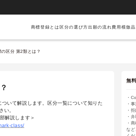
商標登録とは
区分の選び方
出願の流れ
費用
模倣品
標の区分 第2類とは？
無
は？
・C
について解説します。区分一覧について知りた
・事
さい。
・拒
・弁
全部解説します＞
・商
mark-class/
など
くだ