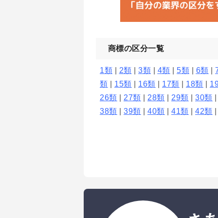
商標の区分一覧
1類
|
2類
|
3類
|
4類
|
5類
|
6類
|
類
|
15類
|
16類
|
17類
|
18類
|
1
26類
|
27類
|
28類
|
29類
|
30類
38類
|
39類
|
40類
|
41類
|
42類