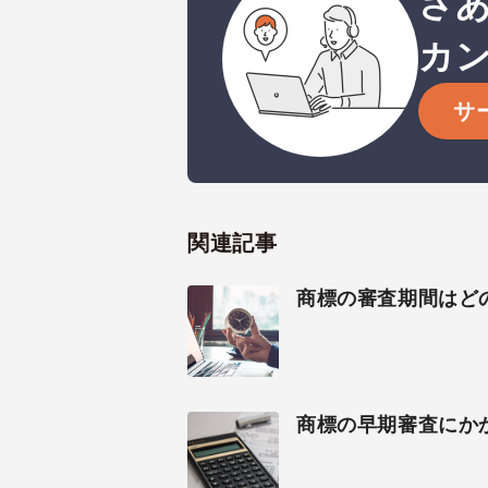
さ
カ
サ
関連記事
商標の審査期間はど
商標の早期審査にか