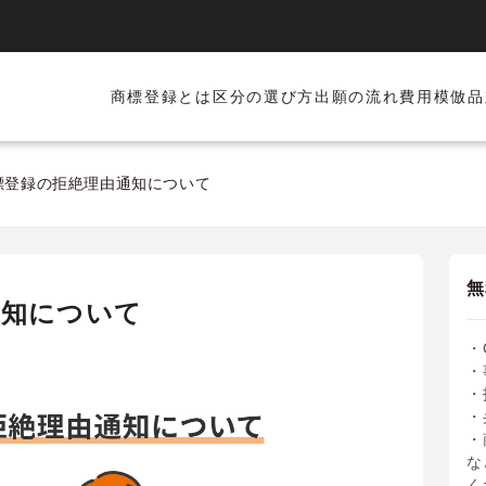
商標登録とは
区分の選び方
出願の流れ
費用
模倣品
標登録の拒絶理由通知について
無
通知について
・
・
・
・
・
な
く