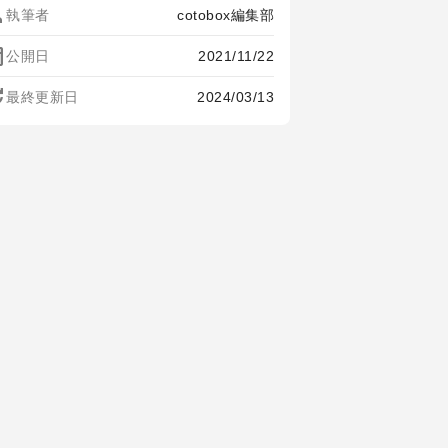
on
執筆者
cotobox編集部
oday
公開日
2021/11/22
te
最終更新日
2024/03/13