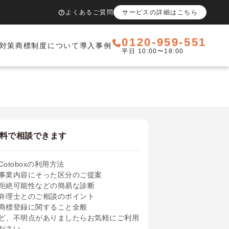
help
よくあるご質問
サービスの詳細はこちら
0120-959-551
対策
商標制度について
導入事例
平日 10:00〜18:00
料で相談できます
Cotoboxの利用方法
事業内容にそった区分のご提案
拒絶可能性などの簡易な診断
弁理士とのご相談のポイント
商標登録に関すること全般
ど、不明点がありましたらお気軽にご利用
ださい。