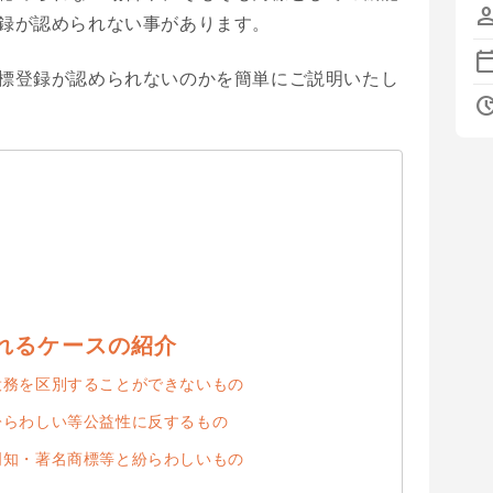
pers
録が認められない事があります。
calendar_t
標登録が認められないのかを簡単にご説明いたし
upda
れるケースの紹介
役務を区別することができないもの
紛らわしい等公益性に反するもの
周知・著名商標等と紛らわしいもの